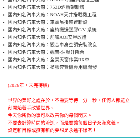
國內知名汽車大廠：753D酒精架新增
國內知名汽車大廠：NOAH天井搭載機工程
國內知名汽車大廠：車頭吊掛裝置新設
國內知名汽車大廠：座椅搬送塑膠C/V 系統
國內知名汽車大廠：前艤AOI安燈改造
國內知名汽車大廠：觀音車身空調安裝改良
國內知名汽車大廠：觀音-油壓升降台
國內知名汽車大廠：全景天窗作業RX車
國內知名汽車大廠：塗膠套管機專用機開發
(2026年，未完待續)
世界的美好之處在於，不需要等待一分一秒，任何人都能立
刻開始著手改變世界。
今天你所做的事可以改善你的每個明天。
不要去計算時間的流逝，而是要讓每個日子充滿意義。
設定新目標或擁有新的夢想是永遠不嫌老！