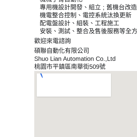
☑️
專用機設計開發、組立 ; 舊機台改造
☑️
機電整合控制、電控系統汰換更新
☑️
配電盤設計、組裝、工程施工
☑️
安裝、測試、整合及售後服務等全
☑️
歡迎來電諮詢
📞
碩聯自動化有限公司
Shuo Lian Automation Co.,Ltd
桃園市平鎮區南華街509號